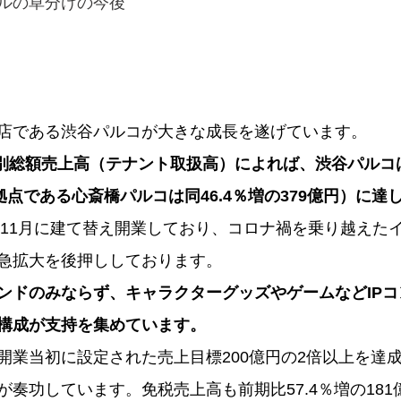
ルの草分けの今後
コ
店である渋谷パルコが大きな成長を遂げています。
舗別総額売上高（テナント取扱高）によれば、渋谷パルコは
拠点である心斎橋パルコは同46.4％増の379億円）に達
9年11月に建て替え開業しており、コロナ禍を乗り越えた
急拡大を後押ししております。
ンドのみならず、キャラクターグッズやゲームなどIP
構成が支持を集めています。
開業当初に設定された売上目標200億円の2倍以上を達
が奏功しています。免税売上高も前期比57.4％増の18