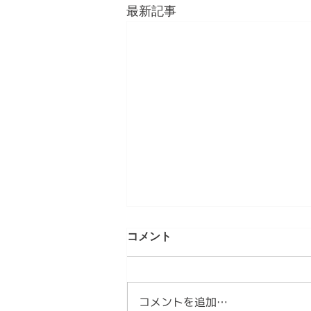
最新記事
第6章 MINYOは暮らしを文化
コメント
へ育てる 情感資本によるしな
やかな社会づくり ⑥
【内容】 1．文化は、特別な日で
はなく日常から生まれます 2．
コメントを追加…
MINYOは、暮らしの情感を分か