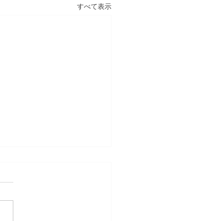
すべて表示
章 日本文化は「作法」を
てきた 情感資本によるし
かな社会づくり ④
容】 1．文化は、「作法」と
受け継がれてきました 2．日
化には、情感を育てる作法が