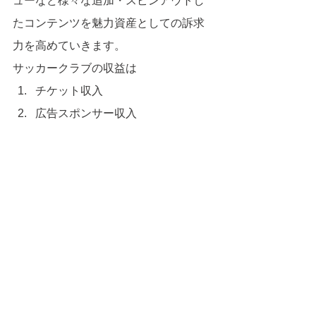
ューなど様々な追加・スピンアウトし
たコンテンツを魅力資産としての訴求
力を高めていきます。
サッカークラブの収益は
チケット収入
広告スポンサー収入
放映権収入（＋物販収入）に大別
されます。
Jリーグでは①チケット収入の比率が大
きいのですが、最先端とされる欧州の
サッカークラブでは③放映権収入が過
半を占めています。
彼らはスタジアムの観客チケットを柱
とした「集客ビジネス」ではなく、コ