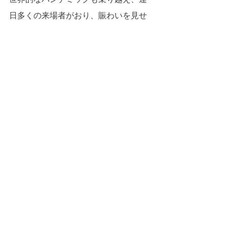
日多くの来場者がおり、賑わいを見せ
ています。
しかしながら、近年の急速な国際化や
情報化の中で、自治体や観光業者、
SNS等の誤った情報発信のために、食
の流通拠点として根幹部分が脅かされ
ている状況です。
「築地」は「観光地」ではなく、「仲
卸業の事業地」なのです。
その「築地」を支えてきた「老舗専門
店」が、危機に瀕しているのです。
また2024年4月には、旧中央卸売市場
跡地の再開発事業予定者も発表され、
より一層、「築地」を取り巻く環境が