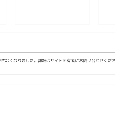
第4章 日本文化は「作法」を
第3
育ててきた 情感資本によるし
る知
なやかな社会づくり ④
しな
【内容】 1．文化は、「作法」と
【内
して受け継がれてきました 2．日
何で
できなくなりました。詳細はサイト所有者にお問い合わせくだ
本文化には、情感を育てる作法が
を美
ありました 3．今、私たちは新し
3．
い作法を必要としています 1．文
生活の知恵
化は、「作法」として受け継がれ
質と
てきました 文化は、本を読んだ
化」
だけでは身につきません。 誰か
い浮
に教えられるだけでもありませ
華道
ん。 私たちは、日々の暮らしの
やお
Copyright © FIACS, All Rights Reserved.
中で繰り返し実践することで、少
しょ