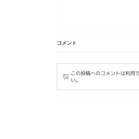
第5章 現代のMINYOという発
コメント
明 情感資本によるしなやかな
社会づくり⑤
【内容】 1．私たちは、新しい作
法を必要としています 2．
この投稿へのコメントは利用
MINYOとは、現代の作法です
い。
3．MINYOは文化を未来へ編集す
る試みです 1．私たちは、新しい
作法を必要としています これま
で見てきたように、日本文化は長
い時間をかけて、人々の情感を分
かち合う作法を育ててきました。
民謡は歌を通して、人々の喜びや
苦労を共有しました。 祭りは、