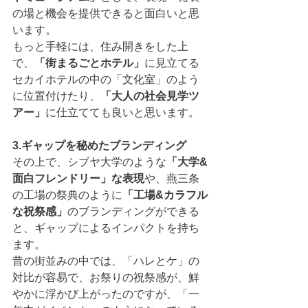
の場と機会を提供できると面白いと思
います。
もっと手軽には、住み開きをした上
で、
「街まるごとホテル」
に見立てる
セカイホテルの中の「文化室」のよう
に位置付けたり、
「大人の社会見学ツ
アー」
に仕立てても良いと思います。
3.ギャップを秘めたブランディング
その上で、シブヤ大学のような
「大学&
面白フレンドリー」な表現
や、燕三条
の工場の祭典のように
「工場&カラフル
な祝祭感」
のブランディングができる
と、ギャップによるインパクトを持ち
ます。
昔の街並みの中では、「ハレとケ」の
対比が容易で、お祭りの祝祭感が、鮮
やかに浮かび上がったのですが、「一