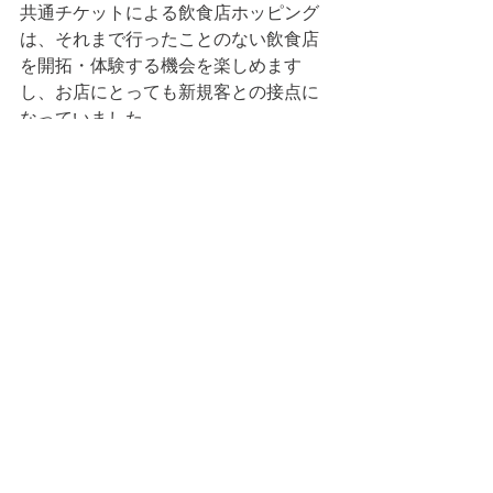
共通チケットによる飲食店ホッピング
は、それまで行ったことのない飲食店
を開拓・体験する機会を楽しめます
し、お店にとっても新規客との接点に
なっていました。
街バルの仕組みに加えて、
月一度でも
街路上にテーブル・椅子を並べて、
「街まるごとビヤガーデン」になれ
ば、非常にインパクトを持つ
のではな
いでしょうか。
次回は「場所テーマ」の実践手法を検
討します。