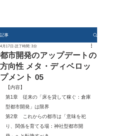
記事
4月17日
読了時間: 3分
都市開発のアップデートの
方向性 メタ・ディベロッ
プメント 05
【内容】
第1章　従来の「床を貸して稼ぐ：倉庫
型都市開発」は限界
第2章　これからの都市は「意味を祀
り、関係を育てる場：神社型都市開
発」へと転換すべき