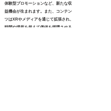
体験型プロモーションなど、新たな収
益機会が生まれます。また、コンテン
ツはXRやメディアを通じて拡張され、
時間や場所を超えて価値を循環させる
ことが可能になります。
このように、「意味を祀り、関係で稼
ぐ」都市は、短期的な売上に依存せ
ず、関係性の蓄積によって価値を更新
し続ける構造を持ちます。
市場が縮小し、コストが上昇する時代
においてこそ、都市は効率だけでな
く、意味と関係性を内包した存在へと
進化する必要があります。
神社型都市開発は、そのための思考フ