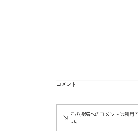
第5章 現代のMINYOという発
コメント
明 情感資本によるしなやかな
社会づくり⑤
【内容】 1．私たちは、新しい作
法を必要としています 2．
この投稿へのコメントは利用
MINYOとは、現代の作法です
い。
3．MINYOは文化を未来へ編集す
る試みです 1．私たちは、新しい