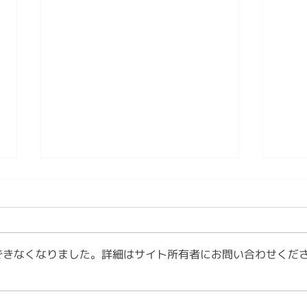
第4章 日本文化は「作法」を
第3
育ててきた 情感資本によるし
る知
なやかな社会づくり ④
しな
【内容】 1．文化は、「作法」と
【内
して受け継がれてきました 2．日
何で
できなくなりました。詳細はサイト所有者にお問い合わせくだ
本文化には、情感を育てる作法が
を美
ありました 3．今、私たちは新し
3．
い作法を必要としています 1．文
生活の知恵