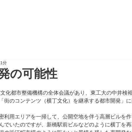
CTION
PROJECT REPORT
NEWSPAPER
 1分
発の可能性
際文化都市整備機構の全体会議があり、東工大の中井検
「街のコンテンツ（横丁文化）を継承する都市開発」に
密利用エリアを一掃して、公開空地を伴う高層ビルを作
んでいたのですが、新橋駅前ビルなどのように横丁を再