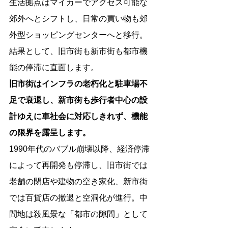
生活拠点はマイカーでアクセス可能な
郊外へとシフトし、日常の買い物も郊
外型ショッピングセンターへと移行。
結果として、旧市街も新市街も都市機
能の停滞に直面します。
旧市街はインフラの老朽化と駐車場不
足で衰退し、新市街も歩行者中心の設
計ゆえに車社会に対応しきれず、機能
の限界を露呈します。
1990年代のバブル崩壊以降、経済停滞
によって再開発も停滞し、旧市街では
老舗の閉店や建物の空き家化、新市街
では百貨店の撤退と空洞化が進行。中
間地は殺風景な「都市の隙間」として