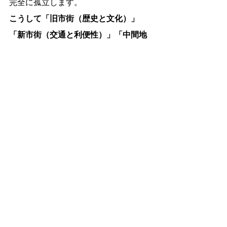
完全に孤立します。
こうして「旧市街（歴史と文化）」
「新市街（交通と利便性）」「中間地
（無機質な空間）」という三重の分断
が定着し、都市の魅力とにぎわいが大
きく損なわれました。
このような構造的劣化を克服するに
は、単なる施設整備やイベント誘致と
いった対症療法では限界があります。
旧市街・新市街・中間地を一体として
再接続する空間設計と運用の発想が必
要です。歴史と現代性、徒歩と車、文
化と経済が交錯する「再結合型の都市
再生」こそが、分裂した都市を再びひ