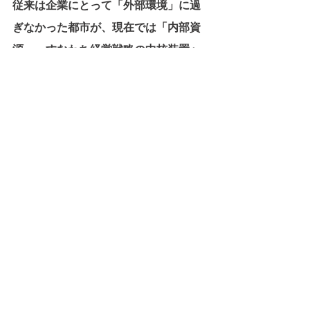
従来は企業にとって「外部環境」に過
ぎなかった都市が、現在では「内部資
源」、すなわち経営戦略の中核装置へ
と転換しています。
プレイヤーごとに都市の意味は異な
り、ディベロッパーにとっては不動
産、メーカーにとっては実証、IT企業
にとってはデータ、コンテンツ企業に
とっては体験、地元企業にとっては基
盤となります。そしてそれぞれが、自
らの強みと接続する形で価値を回収し
ようとしています。
結論として、都市開発はもはや特定の
業種の領域ではなく、「いかに価値を