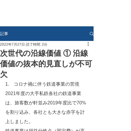
記事
2022年7月27日
読了時間: 2分
次世代の沿線価値 ① 沿線
価値の抜本的見直しが不可
欠
1.　コロナ禍に伴う鉄道事業の苦境
2021年度の大手私鉄各社の鉄道事業
は、旅客数が軒並み2019年度比で70%
を割り込み、各社とも大きな赤字を計
上しました。
鉄道事業は損益分岐点（固定費）が高