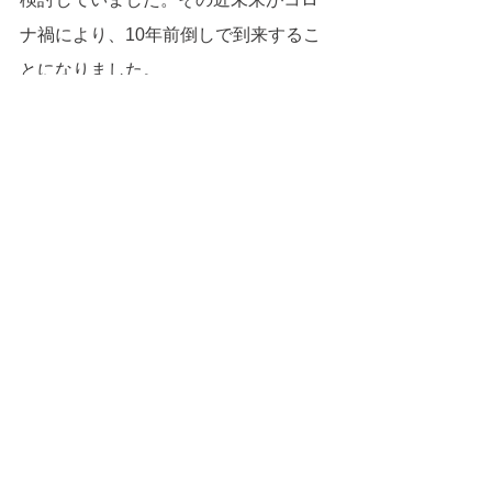
ナ禍により、10年前倒しで到来するこ
とになりました。
「都心通勤に付帯した沿線価値そのも
の」を抜本的に見直す必要がある状況
です。今シリーズではこの認識のも
と、歴史的変遷を踏まえて、次世代の
沿線価値について考察します。
すべて表示
最新記事