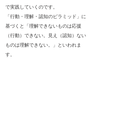
で実践していくのです。
「行動・理解・認知のピラミッド」に
基づくと「理解できないものは応援
（行動）できない。見え（認知）ない
ものは理解できない。」といわれま
す。
まず地域の住民や商店主にスタートア
ップ企業との接点を作り、理解しても
らい協力・支援してもらえるようにし
ていくことが重要です。
スタートアップ企業への理解が進め
ば、実証実験の場の提供の他、スター
トアップ企業の生活を支える「衣食支
援」に協力が得られる可能性が高くな