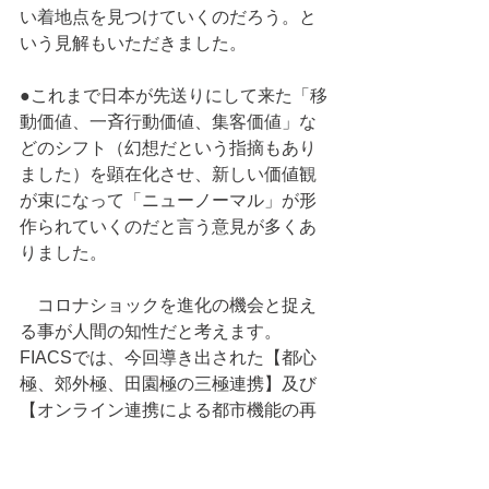
い着地点を見つけていくのだろう。と
いう見解もいただきました。
●これまで日本が先送りにして来た「移
動価値、一斉行動価値、集客価値」な
どのシフト（幻想だという指摘もあり
ました）を顕在化させ、新しい価値観
が束になって「ニューノーマル」が形
作られていくのだと言う意見が多くあ
りました。
　コロナショックを進化の機会と捉え
る事が人間の知性だと考えます。
FIACSでは、今回導き出された【都心
極、郊外極、田園極の三極連携】及び
【オンライン連携による都市機能の再
構築】という視点を基に次世代社会へ
の投資としての都市創造（開発という
言葉自体がナンセンスという指摘もあ