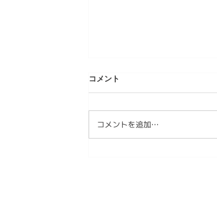
第4章 日本文化は「作法」を
コメント
育ててきた 情感資本によるし
なやかな社会づくり ④
【内容】 1．文化は、「作法」と
して受け継がれてきました 2．日
コメントを追加…
本文化には、情感を育てる作法が
ありました 3．今、私たちは新し
い作法を必要としています 1．文
化は、「作法」として受け継がれ
てきました 文化は、本を読んだ
だけでは身につきません。 誰か
に教えられるだけでもありませ
ん。 私たちは、日々の暮らしの