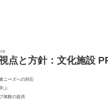
CTION
PROJECT REPORT
NEWSPAPER
 2分
視点と方針：文化施設 PP
者ニーズへの対応
学ぶ
プ体験の提供