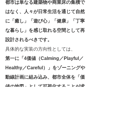
都市は単なる建築物や商業床の集積で
はなく、人々が日常生活を通じて自然
に「癒し」「遊び心」「健康」「丁寧
な暮らし」を感じ取れる空間として再
設計されるべきです。
具体的な実装の方向性としては、
第一に「4価値（Calming／Playful／
Healthy／Careful）」をゾーニングや
動線計画に組み込み、都市全体を「価
値の地図」として可視化することが求
められます。
第二に、週次・月次・四半期といった
リズムで「共体験」を常態化させ、来
訪者を一過性の消費者から関与者へと