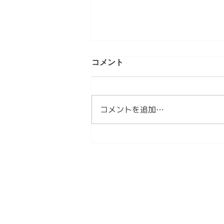
第5章 現代のMINYOという発
コメント
明 情感資本によるしなやかな
社会づくり⑤
【内容】 1．私たちは、新しい作
法を必要としています 2．
コメントを追加…
MINYOとは、現代の作法です
3．MINYOは文化を未来へ編集す
る試みです 1．私たちは、新しい
作法を必要としています これま
で見てきたように、日本文化は長
い時間をかけて、人々の情感を分
かち合う作法を育ててきました。
民謡は歌を通して、人々の喜びや
苦労を共有しました。 祭りは、
一年の実りや願いを地域全体で祝