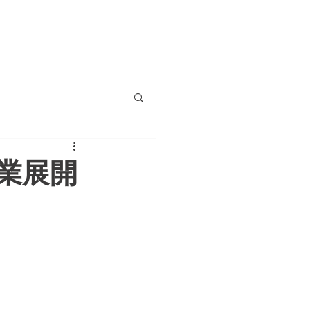
MEMBERS
INFO&CONTACT
業展開