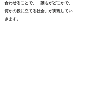
合わせることで、「誰もがどこかで、
何かの役に立てる社会」が実現してい
きます。
それは、働き手の数を増やすのではな
く、働き方の質と多様性を高めるアプ
ローチです。
また、こうした“地域×都市の共創”モデ
ルは、日本の価値観自体を変えていく
可能性もあります。
大量生産・大量消費から、個の物語と
共感に基づく経済へ。中央集権的な成
長モデルから、地域ごとの多様な発展
へ。成熟社会としての“次の豊かさ”を
見出すヒントが、こうした生業の再定