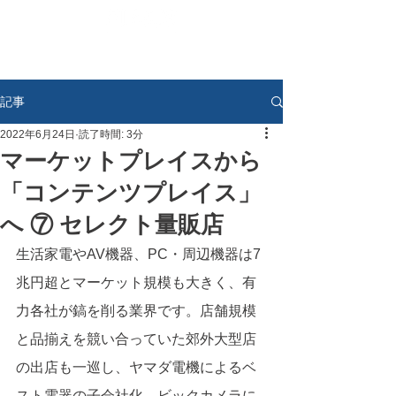
記事
2022年6月24日
読了時間: 3分
マーケットプレイスから
「コンテンツプレイス」
へ ⑦ セレクト量販店
生活家電やAV機器、PC・周辺機器は7
兆円超とマーケット規模も大きく、有
力各社が鎬を削る業界です。店舗規模
と品揃えを競い合っていた郊外大型店
の出店も一巡し、ヤマダ電機によるベ
スト電器の子会社化、ビックカメラに