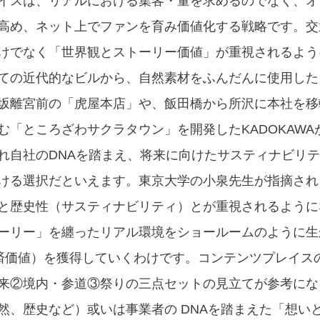
イスは、リアルにおける集客・量を求めるのでなく、オン
高め、ネット上でファンを育み価値化する戦略です。交
けでなく「世界観とストーリー価値」が重視されるよう
ての近代的なビルから、自然素材をふんだんに使用した
坂離宮前の「虎屋本店」や、飯田橋から所沢に本社を移
む「ところざわサクラタウン」を開発したKADOKAWA
れ自社のDNAを踏まえ、将来に向けたサスティナビリ
ける選択だといえます。東京大学の小泉先生が指摘され
と歴史性（サスティナビリティ）とが重視されるように
ーリー」を纏ったリアル環境をショールームのように生
済価値）を獲得していくわけです。コンテンツプレイス
来②境内・参道③祭りの三点セットの見立てが参考にな
然、歴史など）或いは事業者の DNAを踏まえた「想い