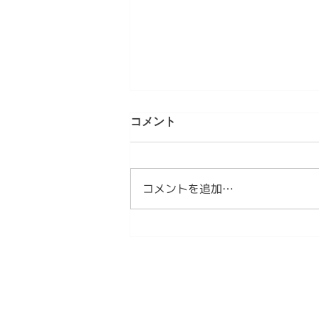
第4章 日本文化は「作法」を
コメント
育ててきた 情感資本によるし
なやかな社会づくり ④
【内容】 1．文化は、「作法」と
して受け継がれてきました 2．日
コメントを追加…
本文化には、情感を育てる作法が
ありました 3．今、私たちは新し
い作法を必要としています 1．文
化は、「作法」として受け継がれ
てきました 文化は、本を読んだ
だけでは身につきません。 誰か
に教えられるだけでもありませ
ん。 私たちは、日々の暮らしの