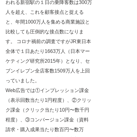
われる新宿駅の１日の乗降客数は300万
人を超え、これを顧客接点と捉える
と、年間1000万人を集める商業施設と
比較しても圧倒的な接点数になりま
す。 コロナ禍前の調査ですがJR東日本
全体で１日あたり1663万人（日本マー
ケティング研究所2015年）となり、セ
ブンイレブン全店客数1509万人を上回
っていました。
Web広告では①インプレッション課金
（表示回数当たり1円程度）、②クリッ
ク課金（クリック当たり10円〜数千円
程度）、③コンバージョン課金（資料
請求・購入成果当たり数百円〜数万