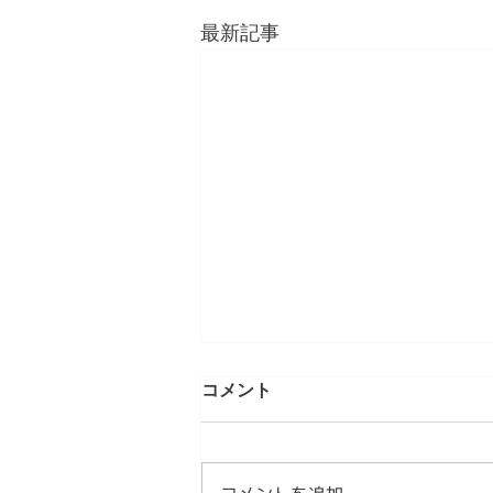
最新記事
第4章 日本文化は「作法」を
コメント
育ててきた 情感資本によるし
なやかな社会づくり ④
【内容】 1．文化は、「作法」と
して受け継がれてきました 2．日