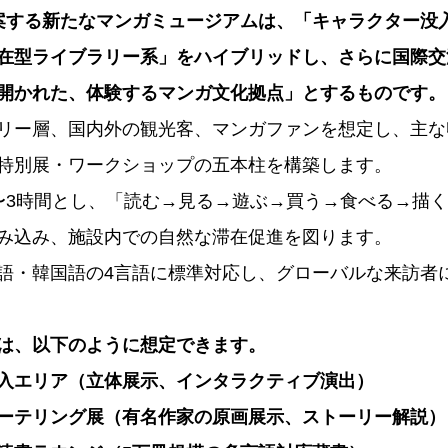
案する新たなマンガミュージアムは、「キャラクター没
在型ライブラリー系」をハイブリッドし、さらに国際交
開かれた、体験するマンガ文化拠点」とするものです。
リー層、国内外の観光客、マンガファンを想定し、主な
特別展・ワークショップの五本柱を構築します。
〜3時間とし、「読む→見る→遊ぶ→買う→食べる→描
み込み、施設内での自然な滞在促進を図ります。
語・韓国語の4言語に標準対応し、グローバルな来訪者
は、以下のように想定できます。
入エリア（立体展示、インタラクティブ演出）
ーテリング展（有名作家の原画展示、ストーリー解説）