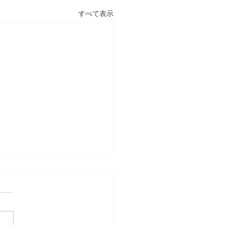
すべて表示
章 成熟社会は「意味」を
る時代になる 情感資本に
しなやかな社会づくり ②
容】 1．人は「意味」がある
生きていける 2．文化は人生