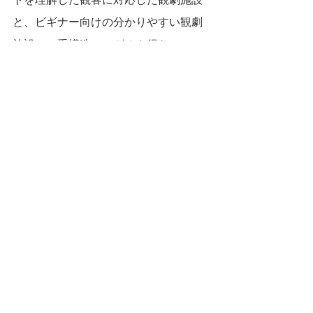
と、ビギナー向けの分かりやすい観劇
施設の二重構造にせざるを得ないので
はないでしょうか。
すべて表示
最新記事