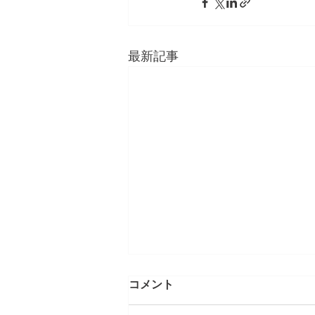
最新記事
第5章 現代のMINYOという発
コメント
明 情感資本によるしなやかな
社会づくり⑤