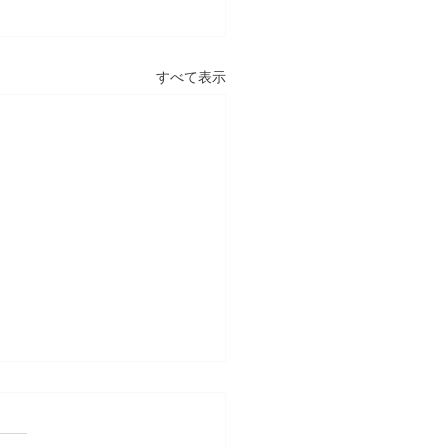
すべて表示
章 日本文化は情感を育て
恵だった 情感資本による
やかな社会づくり ③