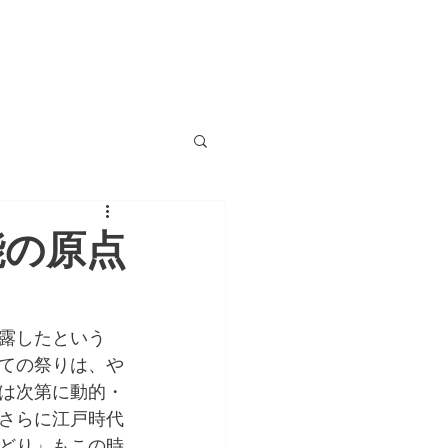
MEMBERS
INFO&CONTACT
能の原点
露したという
ての祭りは、や
は次第に動的・
さらに江戸時代
どり」もこの時