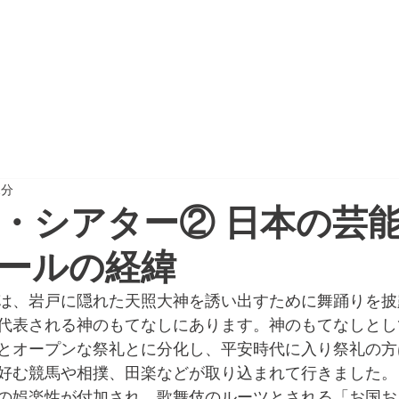
CTION
PROJECT REPORT
NEWSPAPER
2分
・シアター② 日本の芸
ールの経緯
は、岩戸に隠れた天照大神を誘い出すために舞踊りを披
代表される神のもてなしにあります。神のもてなしとし
とオープンな祭礼とに分化し、平安時代に入り祭礼の方
好む競馬や相撲、田楽などが取り込まれて行きました。
の娯楽性が付加され、歌舞伎のルーツとされる「お国お