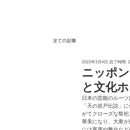
BLOG
ABOUT
A
全ての記事
2022年3月4日
読了時間: 
ニッポン
と文化ホ
日本の芸能のルーツ
「天の岩戸伝説」に
がてクローズな祭祀
華美になり、大衆が
には寄席や舞台など