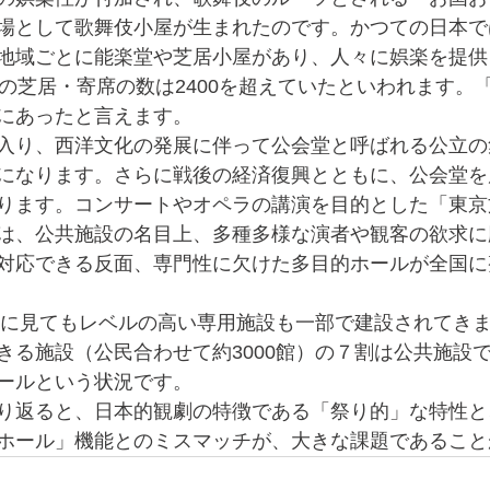
場として歌舞伎小屋が生まれたのです。かつての日本で
地域ごとに能楽堂や芝居小屋があり、人々に娯楽を提供
国の芝居・寄席の数は2400を超えていたといわれます。
にあったと言えます。
入り、西洋文化の発展に伴って公会堂と呼ばれる公立の
になります。さらに戦後の経済復興とともに、公会堂を
ります。コンサートやオペラの講演を目的とした「東京
は、公共施設の名目上、多種多様な演者や観客の欲求に
対応できる反面、専門性に欠けた多目的ホールが全国に
界的に見てもレベルの高い専用施設も一部で建設されてき
きる施設（公民合わせて約3000館）の７割は公共施設
ールという状況です。
り返ると、日本的観劇の特徴である「祭り的」な特性と
ホール」機能とのミスマッチが、大きな課題であること