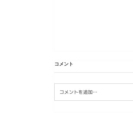
第5章 現代のMINYOという発
コメント
明 情感資本によるしなやかな
社会づくり⑤
【内容】 1．私たちは、新しい作
法を必要としています 2．
コメントを追加…
MINYOとは、現代の作法です
3．MINYOは文化を未来へ編集す
る試みです 1．私たちは、新しい
作法を必要としています これま
で見てきたように、日本文化は長
い時間をかけて、人々の情感を分