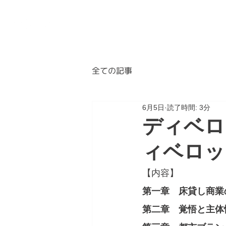
BLOG
ABOUT
A
全ての記事
6月5日
読了時間: 3分
ディベロ
ィベロッ
【内容】
第一章　床貸し商業
第二章　覚悟と主体