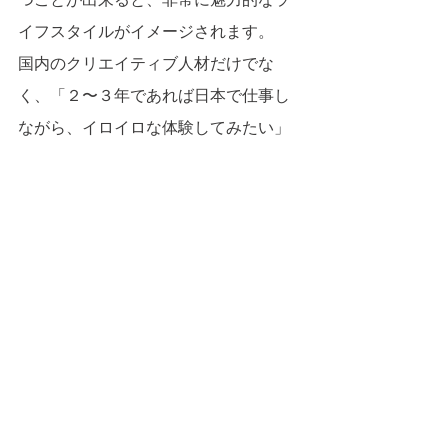
イフスタイルがイメージされます。
国内のクリエイティブ人材だけでな
く、「２〜３年であれば日本で仕事し
ながら、イロイロな体験してみたい」
というグローバル人材の招聘にも有効
ではないでしょうか。
「現代版の参勤交代」と言えるサブス
ク居住システムは、単に首都圏ワーカ
ーに居住地の選択肢を提供するだけで
なく、地方の様々な魅力を実感させ、
次世代のライフスタイルを提案し、国
内外から多彩な利用者を招き入れるプ
ラットフォームになると考えます。