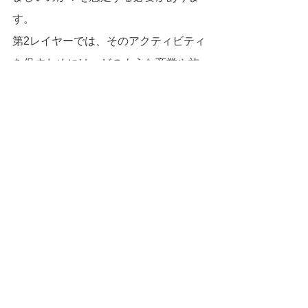
す。
第2レイヤーでは、そのアクティビティ
を促すためには、どのような商業や施
設・サービスが提供される必要がある
のか？を想定します。
第３レイヤーでは、想定アクティビテ
ィを促し、想定する施設・サービスを
提供するための建築・環境の配置や断
面形状が対応します。
次回以降で詳細説明していきます。
すべて表示
最新記事