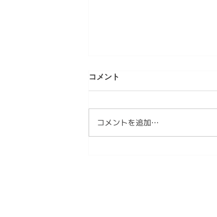
第5章 現代のMINYOという発
コメント
明 情感資本によるしなやかな
社会づくり⑤
【内容】 1．私たちは、新しい作
法を必要としています 2．
コメントを追加…
MINYOとは、現代の作法です
3．MINYOは文化を未来へ編集す
る試みです 1．私たちは、新しい
作法を必要としています これま
で見てきたように、日本文化は長
い時間をかけて、人々の情感を分
かち合う作法を育ててきました。
民謡は歌を通して、人々の喜びや