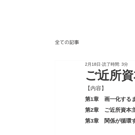
BLOG
ABOUT
A
全ての記事
2月18日
読了時間: 3分
ご近所資
【内容】
第1章　画一化する
第2章　ご近所資本
第3章　関係が循環