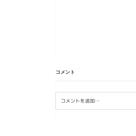
第5章 現代のMINYOという発
コメント
明 情感資本によるしなやかな
社会づくり⑤
【内容】 1．私たちは、新しい作
法を必要としています 2．
コメントを追加…
MINYOとは、現代の作法です
3．MINYOは文化を未来へ編集す
る試みです 1．私たちは、新しい
作法を必要としています これま
で見てきたように、日本文化は長