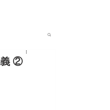
MEMBERS
INFO&CONTACT
義 ②