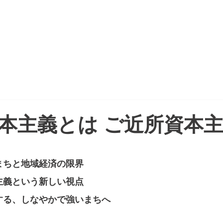
CTION
PROJECT REPORT
NEWSPAPER
本主義とは ご近所資本主
まちと地域経済の限界
主義という新しい視点
する、しなやかで強いまちへ