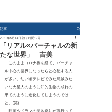
記事
2021年5月14日
読了時間: 2分
「リアル×バーチャルの新
たな世界」 吉美
　このままコロナ禍を経て、バーチャ
ル中心の世界になったらと心配する人
が多い。幼い頃テレビでみた烏賊みた
いな火星人のように知的生物の成れの
果てのように進化してしまうのでは
と。(笑)
　映画やドラマの聖地巡礼が流行って